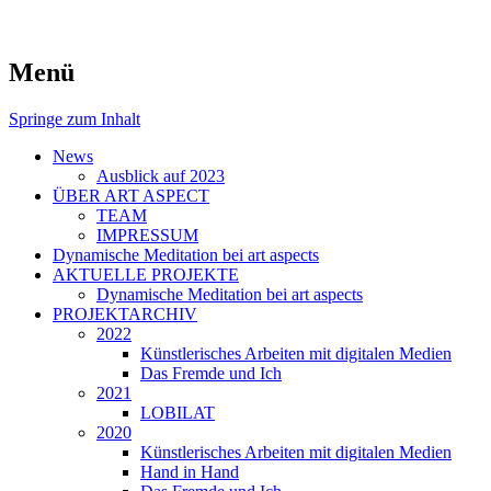
symposiums, workshops and seminars on
art aspects
Menü
art
Springe zum Inhalt
News
Ausblick auf 2023
ÜBER ART ASPECT
TEAM
IMPRESSUM
Dynamische Meditation bei art aspects
AKTUELLE PROJEKTE
Dynamische Meditation bei art aspects
PROJEKTARCHIV
2022
Künstlerisches Arbeiten mit digitalen Medien
Das Fremde und Ich
2021
LOBILAT
2020
Künstlerisches Arbeiten mit digitalen Medien
Hand in Hand