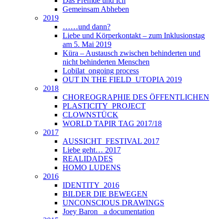
Das Fremde und Ich
Gemeinsam Abheben
2019
……und dann?
Liebe und Körperkontakt – zum Inklusionstag
am 5. Mai 2019
Küra – Austausch zwischen behinderten und
nicht behinderten Menschen
Lobilat_ongoing process
OUT IN THE FIELD_UTOPIA 2019
2018
CHOREOGRAPHIE DES ÖFFENTLICHEN
PLASTICITY_PROJECT
CLOWNSTÜCK
WORLD TAPIR TAG 2017/18
2017
AUSSICHT_FESTIVAL 2017
Liebe geht… 2017
REALIDADES
HOMO LUDENS
2016
IDENTITY_2016
BILDER DIE BEWEGEN
UNCONSCIOUS DRAWINGS
Joey Baron_ a documentation