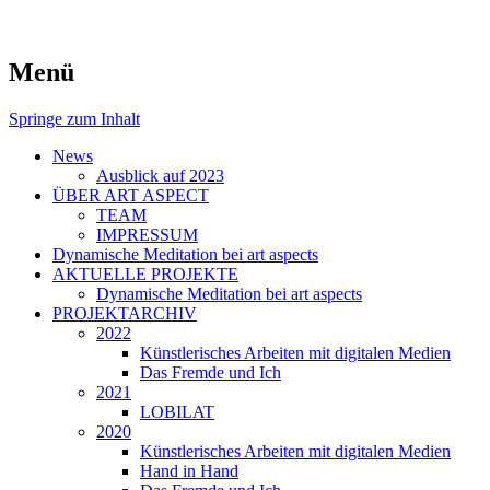
symposiums, workshops and seminars on
art aspects
Menü
art
Springe zum Inhalt
News
Ausblick auf 2023
ÜBER ART ASPECT
TEAM
IMPRESSUM
Dynamische Meditation bei art aspects
AKTUELLE PROJEKTE
Dynamische Meditation bei art aspects
PROJEKTARCHIV
2022
Künstlerisches Arbeiten mit digitalen Medien
Das Fremde und Ich
2021
LOBILAT
2020
Künstlerisches Arbeiten mit digitalen Medien
Hand in Hand