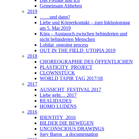
Das Fremde und Ich
Gemeinsam Abheben
2019
……und dann?
Liebe und Körperkontakt – zum Inklusionstag
am 5. Mai 2019
Küra – Austausch zwischen behinderten und
nicht behinderten Menschen
Lobilat_ongoing process
OUT IN THE FIELD_UTOPIA 2019
2018
CHOREOGRAPHIE DES ÖFFENTLICHEN
PLASTICITY_PROJECT
CLOWNSTÜCK
WORLD TAPIR TAG 2017/18
2017
AUSSICHT_FESTIVAL 2017
Liebe geht… 2017
REALIDADES
HOMO LUDENS
2016
IDENTITY_2016
BILDER DIE BEWEGEN
UNCONSCIOUS DRAWINGS
Joey Baron_ a documentation