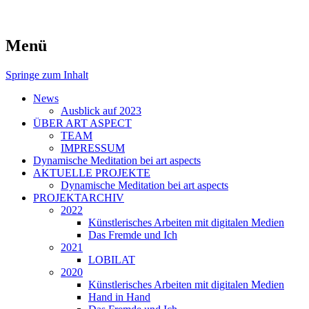
symposiums, workshops and seminars on
art aspects
Menü
art
Springe zum Inhalt
News
Ausblick auf 2023
ÜBER ART ASPECT
TEAM
IMPRESSUM
Dynamische Meditation bei art aspects
AKTUELLE PROJEKTE
Dynamische Meditation bei art aspects
PROJEKTARCHIV
2022
Künstlerisches Arbeiten mit digitalen Medien
Das Fremde und Ich
2021
LOBILAT
2020
Künstlerisches Arbeiten mit digitalen Medien
Hand in Hand