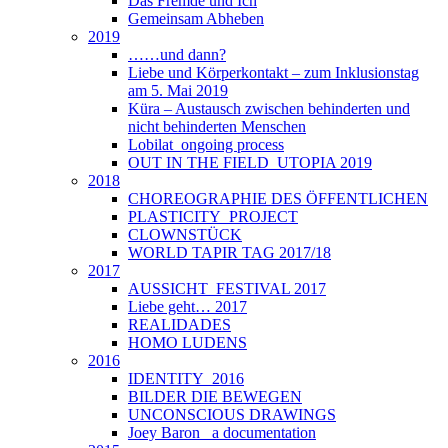
Das Fremde und Ich
Gemeinsam Abheben
2019
……und dann?
Liebe und Körperkontakt – zum Inklusionstag
am 5. Mai 2019
Küra – Austausch zwischen behinderten und
nicht behinderten Menschen
Lobilat_ongoing process
OUT IN THE FIELD_UTOPIA 2019
2018
CHOREOGRAPHIE DES ÖFFENTLICHEN
PLASTICITY_PROJECT
CLOWNSTÜCK
WORLD TAPIR TAG 2017/18
2017
AUSSICHT_FESTIVAL 2017
Liebe geht… 2017
REALIDADES
HOMO LUDENS
2016
IDENTITY_2016
BILDER DIE BEWEGEN
UNCONSCIOUS DRAWINGS
Joey Baron_ a documentation