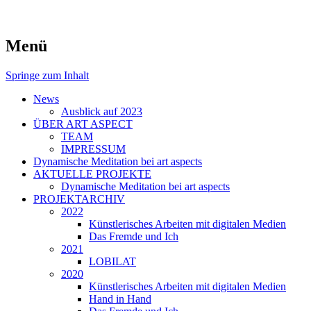
symposiums, workshops and seminars on
art aspects
Menü
art
Springe zum Inhalt
News
Ausblick auf 2023
ÜBER ART ASPECT
TEAM
IMPRESSUM
Dynamische Meditation bei art aspects
AKTUELLE PROJEKTE
Dynamische Meditation bei art aspects
PROJEKTARCHIV
2022
Künstlerisches Arbeiten mit digitalen Medien
Das Fremde und Ich
2021
LOBILAT
2020
Künstlerisches Arbeiten mit digitalen Medien
Hand in Hand