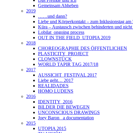
Das Fremde und Ich
Gemeinsam Abheben
2019
……und dann?
Liebe und Körperkontakt – zum Inklusionstag am
Küra – Austausch zwischen behinderten und nich
Lobilat_ongoing process
OUT IN THE FIELD_UTOPIA 2019
2018
CHOREOGRAPHIE DES ÖFFENTLICHEN
PLASTICITY_PROJECT
CLOWNSTÜCK
WORLD TAPIR TAG 2017/18
2017
AUSSICHT_FESTIVAL 2017
Liebe geht… 2017
REALIDADES
HOMO LUDENS
2016
IDENTITY_2016
BILDER DIE BEWEGEN
UNCONSCIOUS DRAWINGS
Joey Baron_ a documentation
2015
UTOPIA 2015