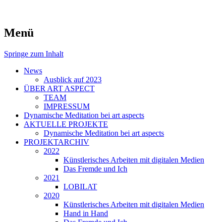
symposiums, workshops and seminars on a
art aspects
Menü
Springe zum Inhalt
News
Ausblick auf 2023
ÜBER ART ASPECT
TEAM
IMPRESSUM
Dynamische Meditation bei art aspects
AKTUELLE PROJEKTE
Dynamische Meditation bei art aspects
PROJEKTARCHIV
2022
Künstlerisches Arbeiten mit digitalen Medien
Das Fremde und Ich
2021
LOBILAT
2020
Künstlerisches Arbeiten mit digitalen Medien
Hand in Hand