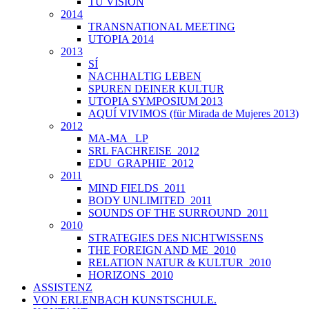
TU VISIÓN
2014
TRANSNATIONAL MEETING
UTOPIA 2014
2013
SÍ
NACHHALTIG LEBEN
SPUREN DEINER KULTUR
UTOPIA SYMPOSIUM 2013
AQUÍ VIVIMOS (für Mirada de Mujeres 2013)
2012
MA-MA _LP
SRL FACHREISE_2012
EDU_GRAPHIE_2012
2011
MIND FIELDS_2011
BODY UNLIMITED_2011
SOUNDS OF THE SURROUND_2011
2010
STRATEGIES DES NICHTWISSENS
THE FOREIGN AND ME_2010
RELATION NATUR & KULTUR_2010
HORIZONS_2010
ASSISTENZ
VON ERLENBACH KUNSTSCHULE.