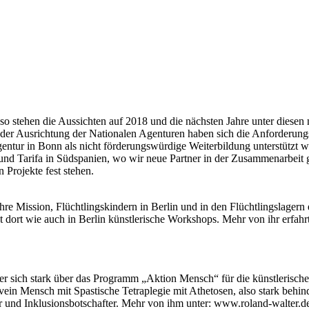
nd so stehen die Aussichten auf 2018 und die nächsten Jahre unter diese
 Ausrichtung der Nationalen Agenturen haben sich die Anforderungspr
tur in Bonn als nicht förderungswürdige Weiterbildung unterstützt wes
 und Tarifa in Südspanien, wo wir neue Partner in der Zusammenarbeit
 Projekte fest stehen.
hre Mission, Flüchtlingskindern in Berlin und in den Flüchtlingslagern
 dort wie auch in Berlin künstlerische Workshops. Mehr von ihr erfahrt
r, der sich stark über das Programm „Aktion Mensch“ für die künstleri
tvein Mensch mit Spastische Tetraplegie mit Athetosen, also stark be
er und Inklusionsbotschafter. Mehr von ihm unter: www.roland-walter.d