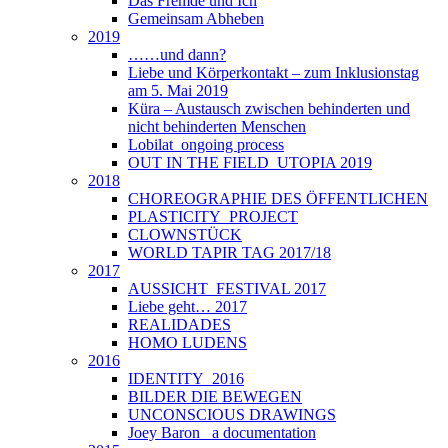
Das Fremde und Ich
Gemeinsam Abheben
2019
……und dann?
Liebe und Körperkontakt – zum Inklusionstag
am 5. Mai 2019
Küra – Austausch zwischen behinderten und
nicht behinderten Menschen
Lobilat_ongoing process
OUT IN THE FIELD_UTOPIA 2019
2018
CHOREOGRAPHIE DES ÖFFENTLICHEN
PLASTICITY_PROJECT
CLOWNSTÜCK
WORLD TAPIR TAG 2017/18
2017
AUSSICHT_FESTIVAL 2017
Liebe geht… 2017
REALIDADES
HOMO LUDENS
2016
IDENTITY_2016
BILDER DIE BEWEGEN
UNCONSCIOUS DRAWINGS
Joey Baron_ a documentation