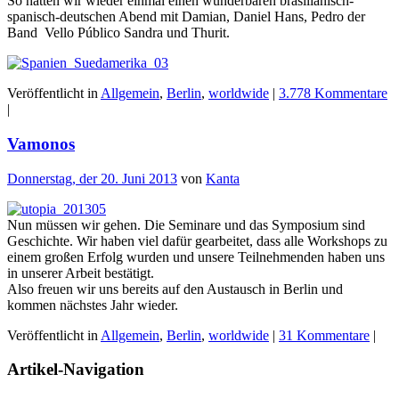
So hatten wir wieder einmal einen wunderbaren brasilianisch-
spanisch-deutschen Abend mit Damian, Daniel Hans, Pedro der
Band Vello Público Sandra und Thurit.
Veröffentlicht in
Allgemein
,
Berlin
,
worldwide
|
3.778 Kommentare
|
Vamonos
Donnerstag, der 20. Juni 2013
von
Kanta
Nun müssen wir gehen. Die Seminare und das Symposium sind
Geschichte. Wir haben viel dafür gearbeitet, dass alle Workshops zu
einem großen Erfolg wurden und unsere Teilnehmenden haben uns
in unserer Arbeit bestätigt.
Also freuen wir uns bereits auf den Austausch in Berlin und
kommen nächstes Jahr wieder.
Veröffentlicht in
Allgemein
,
Berlin
,
worldwide
|
31 Kommentare
|
Artikel-Navigation