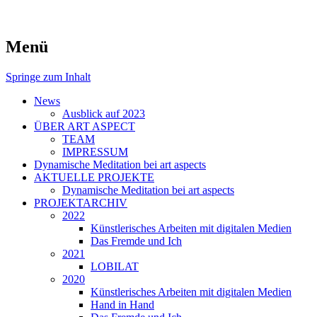
symposiums, workshops and seminars on
art aspects
Menü
art
Springe zum Inhalt
News
Ausblick auf 2023
ÜBER ART ASPECT
TEAM
IMPRESSUM
Dynamische Meditation bei art aspects
AKTUELLE PROJEKTE
Dynamische Meditation bei art aspects
PROJEKTARCHIV
2022
Künstlerisches Arbeiten mit digitalen Medien
Das Fremde und Ich
2021
LOBILAT
2020
Künstlerisches Arbeiten mit digitalen Medien
Hand in Hand