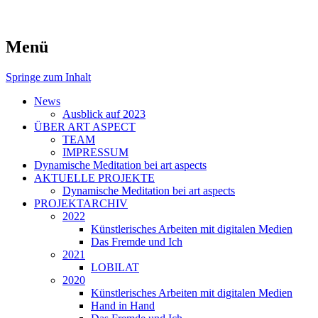
symposiums, workshops and seminars on
art aspects
Menü
art
Springe zum Inhalt
News
Ausblick auf 2023
ÜBER ART ASPECT
TEAM
IMPRESSUM
Dynamische Meditation bei art aspects
AKTUELLE PROJEKTE
Dynamische Meditation bei art aspects
PROJEKTARCHIV
2022
Künstlerisches Arbeiten mit digitalen Medien
Das Fremde und Ich
2021
LOBILAT
2020
Künstlerisches Arbeiten mit digitalen Medien
Hand in Hand