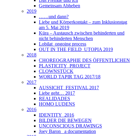
Das Fremde und Ich
Gemeinsam Abheben
2019
……und dann?
Liebe und Körperkontakt – zum Inklusionstag
am 5. Mai 2019
Küra – Austausch zwischen behinderten und
nicht behinderten Menschen
Lobilat_ongoing process
OUT IN THE FIELD_UTOPIA 2019
2018
CHOREOGRAPHIE DES ÖFFENTLICHEN
PLASTICITY_PROJECT
CLOWNSTÜCK
WORLD TAPIR TAG 2017/18
2017
AUSSICHT_FESTIVAL 2017
Liebe geht… 2017
REALIDADES
HOMO LUDENS
2016
IDENTITY_2016
BILDER DIE BEWEGEN
UNCONSCIOUS DRAWINGS
Joey Baron_ a documentation