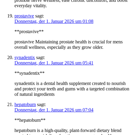
promote nerve wellness, ease chronic discomfort, and boost
everyday vitality.
prostavive
sagt:
Donnerstag, der 1. Januar 2026 um 01:08
**prostavive**
prostavive Maintaining prostate health is crucial for mens
overall wellness, especially as they grow older.
synadentix
sagt:
Donnerstag, der 1. Januar 2026 um 05:41
**synadentix**
synadentix is a dental health supplement created to nourish
and protect your teeth and gums with a targeted combination
of natural ingredients
hepatoburn
sagt:
Donnerstag, der 1. Januar 2026 um 07:04
**hepatoburn**
hepatoburn is a high-quality, plant-forward dietary blend