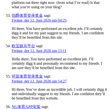
platform out there right now. (from what I’ve read) Is that
what you’re using on your blog?
伯爵体育登录奖金
sagt:
Freitag, der 12. Juni 2026 um 04:25
Hi there, You have performed an excellent job. I’ll certainly
digg it and for my part suggest to my friends. I am confident
they’ll be benefited from this site.
欧宝娱乐平台
sagt:
Freitag, der 12. Juni 2026 um 13:11
Hello there, You have performed an excellent job. I’ll
certainly digg it and personally recommend to my friends. I
am sure they’ll be benefited from this site.
环亚体育登录奖金
sagt:
Freitag, der 12. Juni 2026 um 14:27
Hi there, You’ve done an incredible job. I will certainly digg it
and individually suggest to my friends. I am confident they’ll
be benefited from this website.
NG体育APP安装
sagt: