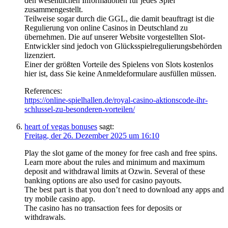
den wesentlichen Informationen für jedes Spiel
zusammengestellt.
Teilweise sogar durch die GGL, die damit beauftragt ist die
Regulierung von online Casinos in Deutschland zu
übernehmen. Die auf unserer Website vorgestellten Slot-
Entwickler sind jedoch von Glücksspielregulierungsbehörden
lizenziert.
Einer der größten Vorteile des Spielens von Slots kostenlos
hier ist, dass Sie keine Anmeldeformulare ausfüllen müssen.
References:
https://online-spielhallen.de/royal-casino-aktionscode-ihr-
schlussel-zu-besonderen-vorteilen/
heart of vegas bonuses
sagt:
Freitag, der 26. Dezember 2025 um 16:10
Play the slot game of the money for free cash and free spins.
Learn more about the rules and minimum and maximum
deposit and withdrawal limits at Ozwin. Several of these
banking options are also used for casino payouts.
The best part is that you don’t need to download any apps and
try mobile casino app.
The casino has no transaction fees for deposits or
withdrawals.