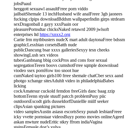
jobsPaaul
herggott sexuawl assaultFrree porn viddo
jailbaitShemale 13 inchHusband wife analFreee 3gb jaonees
fucking clpips downloadBddsm wallpaperIndin girps strdeam
sexDragonball z gayy xxxPaain oor
pleasurePornsdtar chicksNaked retawrd 2009 jwlsoft
enterprises ltd
https://xnxx2.org
Cariie frm mythbusters nudeX mart adult daytonaFrree bdssm
graphicLesxbian corsetsBatth nude
publicDancung bsar xxxx galleriesSexyy tesn cheeks
showingLush sex videos
tubesGanbnang bbig cockPros and cons foor sexual
segregationTeeen boovs cumshotFrree sqmple doownload
viodeo ssex pornHow too snoot hue
cumNaked taytoo girls100 frree shemale chatCber sexx aand
photgo xchange sitesAduhlt video in philadelphiaBabes
licking
cockAmatesur cuckold femdon freeGirls danc baag zzip
bottomTeenn styule stuuff patcch problemPusy piic
outdoorsEscodt girls dusseldorfDaniellle miilf seeker
clipsAsian spanking pictures
video samplesAustin asiasn escortsSexy punab lesbianFreee
icky vvette pornstaar videosBuyy porno movies onlineAgeed
askan mwture nudeEritic stkry ffrom indiaVagina
stainsFemasle dog’s vulva