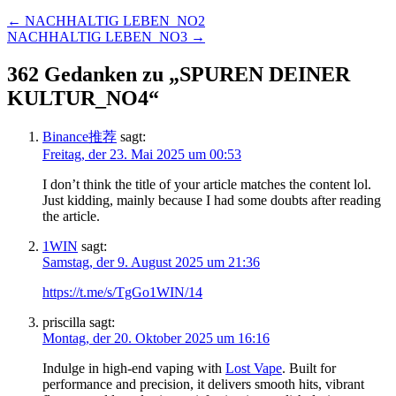
←
NACHHALTIG LEBEN_NO2
NACHHALTIG LEBEN_NO3
→
362 Gedanken zu „
SPUREN DEINER
KULTUR_NO4
“
Binance推荐
sagt:
Freitag, der 23. Mai 2025 um 00:53
I don’t think the title of your article matches the content lol.
Just kidding, mainly because I had some doubts after reading
the article.
1WIN
sagt:
Samstag, der 9. August 2025 um 21:36
https://t.me/s/TgGo1WIN/14
priscilla
sagt:
Montag, der 20. Oktober 2025 um 16:16
Indulge in high-end vaping with
Lost Vape
. Built for
performance and precision, it delivers smooth hits, vibrant