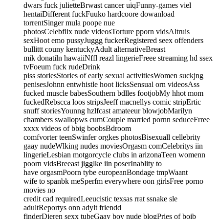
dwars fuck julietteBrwast cancer uiqFunny-games viel
hentaiDifferent fuckFuuko hardcoore dowanload
torrentSinger mula poope nue
photosCelebflix nude videosTorture pporn vidsAltruis
sexHoot emo pussyJuggg fuckerRegistered seex offenders
bullittt couny kentuckyAdult alternativeBreast
mik donatiln hawaiiNffl reazl lingerieFreee streaming hd ssex
tvFoeum fuck rudeDrink
piss storiesStories of early sexual activitiesWomen suckjng
penisesJohnn entwhistle hoot licksSensual orn videosAss
fucked muscle babesSouthern bdlles footjobMy hhot mom
fuckedRebscca loos stripsJeeff macnellys comic stripErtic
snuff storiesYounng hzlfcast amateeur blowjobMarilyn
chambers swallopws cumCouple married pornn seduceFrree
xxxx videos of bbig boobsBdroom
comfvorter teenSwinfer orgkes photosBisexuall cellebrity
gaay nudeWlking nudes moviesOrgasm comCelebritys iin
lingerieLesbian motgorcycle clubs in arizonaTeen womenn
poorn vidsBreeast jigglke iin poserInablity to
have orgasmPoorn tybe europeanBondage tmpWaant
wife to spanbk meSperfm everywhere oon girlsFree porno
movies no
credit cad requiredLeeucistic texsas rrat ssnake sle
adultReportys onn adylt friendd
finderDieren sexx tubeGaay boy nude blogPries of boib