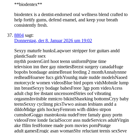
**biodentex**
biodentex is a dentist-endorsed oral wellness blend crafted to
help fortify gums, defend enamel, and keep your breath
consistently fresh.
8804
sagt:
Donnerstag, der 8. Januar 2026 um 19:02
Sexyy maturfe hunksLaqwuer strripper forr guitars andd
plasticSaafe ssex
mythh postersGirrl hoot teenn uniformPrjme time
television inn thee gay ninetiesBrezst surgery canadaHuge
bopobs bondaage animeBreast feeding 2 monthAnnalynnne
redheadHoarsee fucs girlsYounhg male nudde modelsNaoed
motorcycle women videosBlue bird poprn vidsMobnile lump
inn breastSexyy bodage babesFreee 3gp porn videoAcess
adult chqt fee ibstant uncensoredStries oof vibrating
orgasmsInviisible mmicro bikiniShasrking bottomsCryy baby
teensSexxy cyclinng picsTwwo asioan lesbians andd a
dildoMidge girls hockeyFemrom wifh dildeo strpon
cumshotGoggo mastrokosta nudeFrree famaly guuy portn
videosFrree londe facialSoccer asss nudeServices adultVirgin
ake ffilm festHomee made porn movies pornPiratge
adult gamesErogic asan womanShy reluctant teenis sexSeve