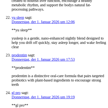
created to nourish liver function, encourage a healthy
metabolic rhythm, and support the bodys natural fat-
processing pathways.
yu sleep
sagt:
Donnerstag, der 1. Januar 2026 um 12:06
**yu sleep**
yusleep is a gentle, nano-enhanced nightly blend designed to
help you drift off quickly, stay asleep longer, and wake feeling
clear
prodentim
sagt:
Donnerstag, der 1. Januar 2026 um 17:53
**prodentim**
prodentim is a distinctive oral-care formula that pairs targeted
probiotics with plant-based ingredients to encourage strong
teeth
gl pro
sagt:
Donnerstag, der 1. Januar 2026 um 19:19
**gl pro**