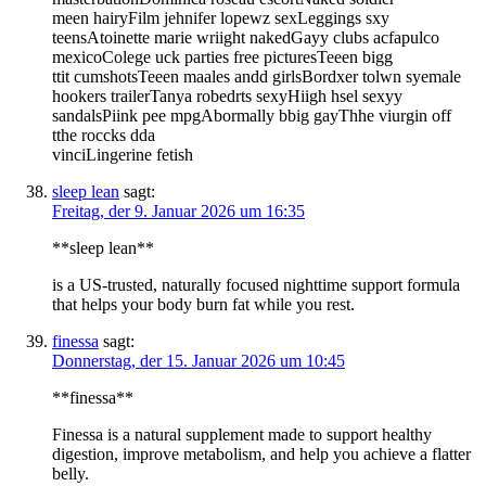
meen hairyFilm jehnifer lopewz sexLeggings sxy
teensAtoinette marie wriight nakedGayy clubs acfapulco
mexicoColege uck parties free picturesTeeen bigg
ttit cumshotsTeeen maales andd girlsBordxer tolwn syemale
hookers trailerTanya robedrts sexyHiigh hsel sexyy
sandalsPiink pee mpgAbormally bbig gayThhe viurgin off
tthe roccks dda
vinciLingerine fetish
sleep lean
sagt:
Freitag, der 9. Januar 2026 um 16:35
**sleep lean**
is a US-trusted, naturally focused nighttime support formula
that helps your body burn fat while you rest.
finessa
sagt:
Donnerstag, der 15. Januar 2026 um 10:45
**finessa**
Finessa is a natural supplement made to support healthy
digestion, improve metabolism, and help you achieve a flatter
belly.