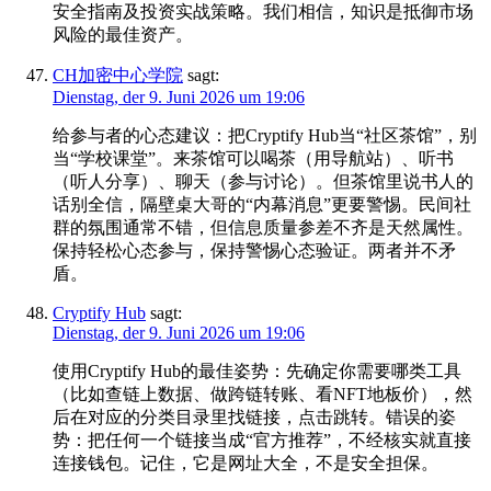
安全指南及投资实战策略。我们相信，知识是抵御市场
风险的最佳资产。
CH加密中心学院
sagt:
Dienstag, der 9. Juni 2026 um 19:06
给参与者的心态建议：把Cryptify Hub当“社区茶馆”，别
当“学校课堂”。来茶馆可以喝茶（用导航站）、听书
（听人分享）、聊天（参与讨论）。但茶馆里说书人的
话别全信，隔壁桌大哥的“内幕消息”更要警惕。民间社
群的氛围通常不错，但信息质量参差不齐是天然属性。
保持轻松心态参与，保持警惕心态验证。两者并不矛
盾。
Cryptify Hub
sagt:
Dienstag, der 9. Juni 2026 um 19:06
使用Cryptify Hub的最佳姿势：先确定你需要哪类工具
（比如查链上数据、做跨链转账、看NFT地板价），然
后在对应的分类目录里找链接，点击跳转。错误的姿
势：把任何一个链接当成“官方推荐”，不经核实就直接
连接钱包。记住，它是网址大全，不是安全担保。