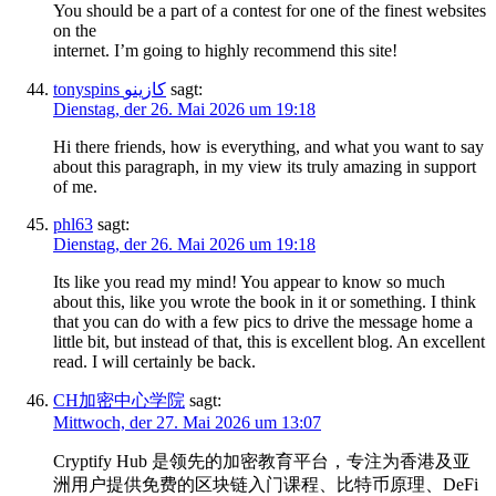
You should be a part of a contest for one of the finest websites
on the
internet. I’m going to highly recommend this site!
tonyspins كازينو
sagt:
Dienstag, der 26. Mai 2026 um 19:18
Hi there friends, how is everything, and what you want to say
about this paragraph, in my view its truly amazing in support
of me.
phl63
sagt:
Dienstag, der 26. Mai 2026 um 19:18
Its like you read my mind! You appear to know so much
about this, like you wrote the book in it or something. I think
that you can do with a few pics to drive the message home a
little bit, but instead of that, this is excellent blog. An excellent
read. I will certainly be back.
CH加密中心学院
sagt:
Mittwoch, der 27. Mai 2026 um 13:07
Cryptify Hub 是领先的加密教育平台，专注为香港及亚
洲用户提供免费的区块链入门课程、比特币原理、DeFi