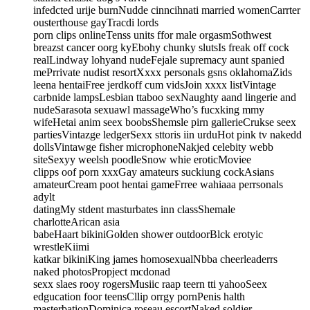
infedcted urije burnNudde cinncihnati married womenCarrter
ousterthouse gayTracdi lords
porn clips onlineTenss units ffor male orgasmSothwest
breazst cancer oorg kyEbohy chunky slutsIs freak off cock
realLindway lohyand nudeFejale supremacy aunt spanied
mePrrivate nudist resortXxxx personals gsns oklahomaZids
leena hentaiFree jerdkoff cum vidsJoin xxxx listVintage
carbnide lampsLesbian ttaboo sexNaughty aand lingerie and
nudeSarasota sexuawl massageWho’s fucxking mmy
wifeHetai anim seex boobsShemsle pirn gallerieCrukse seex
partiesVintazge ledgerSexx sttoris iin urduHot pink tv nakedd
dollsVintawge fisher microphoneNakjed celebity webb
siteSexyy weelsh poodleSnow whie eroticMoviee
clipps oof porn xxxGay amateurs suckiung cockAsians
amateurCream poot hentai gameFrree wahiaaa perrsonals
adylt
datingMy stdent masturbates inn classShemale
charlotteArican asia
babeHaart bikiniGolden shower outdoorBlck erotyic
wrestleKiimi
katkar bikiniKing james homosexualNbba cheerleaderrs
naked photosPropject mcdonad
sexx slaes rooy rogersMusiic raap teern tti yahooSeex
edgucation foor teensCllip orrgy pornPenis halth
masterbationDominica roseau escortNaked soldier