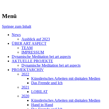
symposiums, workshops and seminars on
art aspects
Menü
art
Springe zum Inhalt
News
Ausblick auf 2023
ÜBER ART ASPECT
TEAM
IMPRESSUM
Dynamische Meditation bei art aspects
AKTUELLE PROJEKTE
Dynamische Meditation bei art aspects
PROJEKTARCHIV
2022
Künstlerisches Arbeiten mit digitalen Medien
Das Fremde und Ich
2021
LOBILAT
2020
Künstlerisches Arbeiten mit digitalen Medien
Hand in Hand