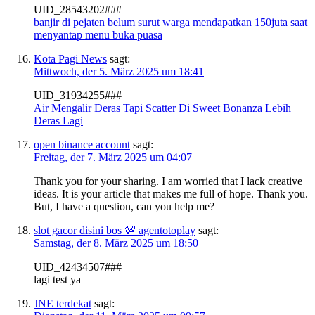
UID_28543202###
banjir di pejaten belum surut warga mendapatkan 150juta saat
menyantap menu buka puasa
Kota Pagi News
sagt:
Mittwoch, der 5. März 2025 um 18:41
UID_31934255###
Air Mengalir Deras Tapi Scatter Di Sweet Bonanza Lebih
Deras Lagi
open binance account
sagt:
Freitag, der 7. März 2025 um 04:07
Thank you for your sharing. I am worried that I lack creative
ideas. It is your article that makes me full of hope. Thank you.
But, I have a question, can you help me?
slot gacor disini bos 💯 agentotoplay
sagt:
Samstag, der 8. März 2025 um 18:50
UID_42434507###
lagi test ya
JNE terdekat
sagt: