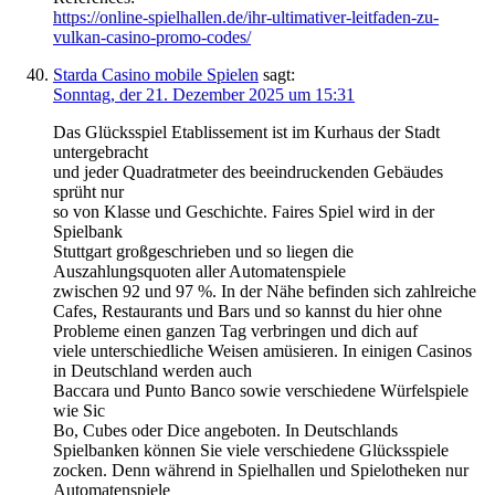
https://online-spielhallen.de/ihr-ultimativer-leitfaden-zu-
vulkan-casino-promo-codes/
Starda Casino mobile Spielen
sagt:
Sonntag, der 21. Dezember 2025 um 15:31
Das Glücksspiel Etablissement ist im Kurhaus der Stadt
untergebracht
und jeder Quadratmeter des beeindruckenden Gebäudes
sprüht nur
so von Klasse und Geschichte. Faires Spiel wird in der
Spielbank
Stuttgart großgeschrieben und so liegen die
Auszahlungsquoten aller Automatenspiele
zwischen 92 und 97 %. In der Nähe befinden sich zahlreiche
Cafes, Restaurants und Bars und so kannst du hier ohne
Probleme einen ganzen Tag verbringen und dich auf
viele unterschiedliche Weisen amüsieren. In einigen Casinos
in Deutschland werden auch
Baccara und Punto Banco sowie verschiedene Würfelspiele
wie Sic
Bo, Cubes oder Dice angeboten. In Deutschlands
Spielbanken können Sie viele verschiedene Glücksspiele
zocken. Denn während in Spielhallen und Spielotheken nur
Automatenspiele