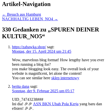
Artikel-Navigation
←
Besuch aus Hamburg
NACHHALTIG LEBEN_NO4
→
330 Gedanken zu „
SPUREN DEINER
KULTUR_NO5
“
https://zabawka.shop/
sagt:
Montag, der 15. April 2024 um 21:45
Wow, marvelous blog format! How lengthy have you ever
been running a blog for?
you make blogging look easy. The overall look of your
website is magnificent, let alone the content!
You can see similar here
sklep internetowy
berita dana
sagt:
Sonntag, der 9. Februar 2025 um 05:17
UID_74743238###
Ini dia! 🎉🎉
ASN BKN Ubah Pola Kerja
yang baru dan
efisien! 🎉🎉.