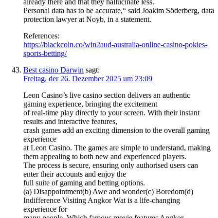
already there and that they hallucinate less.
Personal data has to be accurate,“ said Joakim Söderberg, data
protection lawyer at Noyb, in a statement.
References:
https://blackcoin.co/win2aud-australia-online-casino-pokies-
sports-betting/
Best casino Darwin
sagt:
Freitag, der 26. Dezember 2025 um 23:09
Leon Casino’s live casino section delivers an authentic
gaming experience, bringing the excitement
of real-time play directly to your screen. With their instant
results and interactive features,
crash games add an exciting dimension to the overall gaming
experience
at Leon Casino. The games are simple to understand, making
them appealing to both new and experienced players.
The process is secure, ensuring only authorised users can
enter their accounts and enjoy the
full suite of gaming and betting options.
(a) Disappointment(b) Awe and wonder(c) Boredom(d)
Indifference Visiting Angkor Wat is a life-changing
experience for
many people. Which famous movie features Angkor