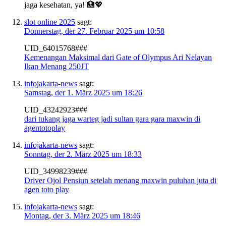
jaga kesehatan, ya! 🏥💖
slot online 2025
sagt:
Donnerstag, der 27. Februar 2025 um 10:58
UID_64015768###
Kemenangan Maksimal dari Gate of Olympus Ari Nelayan
Ikan Menang 250JT
infojakarta-news
sagt:
Samstag, der 1. März 2025 um 18:26
UID_43242923###
dari tukang jaga warteg jadi sultan gara gara maxwin di
agentotoplay
infojakarta-news
sagt:
Sonntag, der 2. März 2025 um 18:33
UID_34998239###
Driver Ojol Pensiun setelah menang maxwin puluhan juta di
agen toto play
infojakarta-news
sagt:
Montag, der 3. März 2025 um 18:46