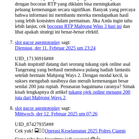
dengan bocoran RTP yang diklaim bisa meningkatkan
peluang kemenangan secara signifikan. Banyak yang percaya
bahwa informasi ini membantu mereka mendapatkan hasil
yang lebih konsisten dalam permainan. Jika Anda ingin tahu
lebih lanjut, cek
bocoran RTP Mahjong Wins 3 hari ini
dan
lihat apakah strategi ini benar-benar efektif.
slot gacor agentotoplay
sagt:
Dienstag, der 11. Februar 2025 um 23:24
UID_17136916###
Kisah inspiratif datang dari seorang tukang ojek online asal
Tangerang yang berhasil membawa pulang hadiah fantastis
setelah bermain Mahjong Ways 2. Dengan modal kecil, ia
sukses mengubah nasibnya dan meraih kemenangan besar
senilai 200 juta rupiah. Penasaran bagaimana caranya? Simak
kisah lengkapnya di artikel
tukang ojek online menang 200
juta dari Mahjong Ways 2
.
slot gacor agentotoplay
sagt:
Mittwoch, der 12. Februar 2025 um 07:26
UID_87427935###
Cek yuk! 🚍👮‍♂️
Operasi Keselamatan 2025 Polres Ciamis