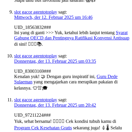
Siapa tahu bus favoritmu jadi sasaran! 😱👍
slot gacor agentotoplay
sagt:
Mittwoch, der 12. Februar 2025 um 16:46
UID_18563832###
Ini yang di ganti >>> Yuk, ketahui lebih lanjut tentang
Syarat
Gabung OECD dan Pentingnya Ratifikasi Konvensi Antisuap
di sini! 🕵️‍♀️🔎📚.
slot gacor agentotoplay
sagt:
Donnerstag, der 13. Februar 2025 um 03:35
UID_83003169###
Kenalan yuk! 🤝 Dengan guru inspiratif ini,
Guru Dede
Sulaeman
yang mengajarkan cara merapikan pakaian di
kelasnya. 👕👚🎓
slot gacor agentotoplay
sagt:
Donnerstag, der 13. Februar 2025 um 20:42
UID_97211224###
Yuk, sehat bersama! 👨‍⚕️👩‍⚕️ Cek kondisi tubuh kamu di
Program Cek Kesehatan Gratis
sekarang juga! 💉🌡️ Selalu