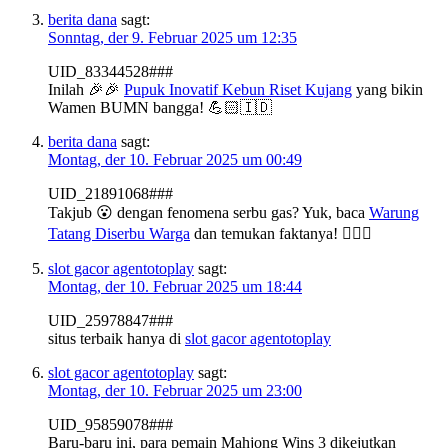
berita dana
sagt:
Sonntag, der 9. Februar 2025 um 12:35
UID_83344528###
Inilah 🎉🎉
Pupuk Inovatif Kebun Riset Kujang
yang bikin
Wamen BUMN bangga! 💪🏻🇮🇩
berita dana
sagt:
Montag, der 10. Februar 2025 um 00:49
UID_21891068###
Takjub 😮 dengan fenomena serbu gas? Yuk, baca
Warung
Tatang Diserbu Warga
dan temukan faktanya! 🕵️‍♀️👀
slot gacor agentotoplay
sagt:
Montag, der 10. Februar 2025 um 18:44
UID_25978847###
situs terbaik hanya di
slot gacor agentotoplay
slot gacor agentotoplay
sagt:
Montag, der 10. Februar 2025 um 23:00
UID_95859078###
Baru-baru ini, para pemain Mahjong Wins 3 dikejutkan