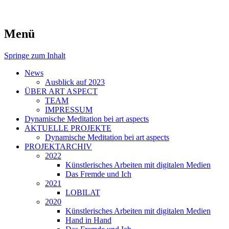
symposiums, workshops and seminars on
art aspects
Menü
art
Springe zum Inhalt
News
Ausblick auf 2023
ÜBER ART ASPECT
TEAM
IMPRESSUM
Dynamische Meditation bei art aspects
AKTUELLE PROJEKTE
Dynamische Meditation bei art aspects
PROJEKTARCHIV
2022
Künstlerisches Arbeiten mit digitalen Medien
Das Fremde und Ich
2021
LOBILAT
2020
Künstlerisches Arbeiten mit digitalen Medien
Hand in Hand