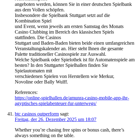
angeboten werden, können Sie in einer deutschen Spielbank
aus dem Vollen schöpfen.
Insbesondere die Spielbank Stuttgart setzt auf die
Kombination Spiel
und Event, wenn jeweils am ersten Samstag des Monats
Casino Clubbing im Bereich des klassischen Spiels
stattfinden. Die Casinos
Stuttgart und Baden-Baden bieten beide einen umfangreichen
Veranstaltungskalender an. Hier steht Ihnen die gesamte
Palette traditioneller Casinospiele zur Auswahl.
Welche Spielbank oder Spielothek ist für Automatenspiele am
besten? In den Stuttgarter Spielhallen finden Sie
Spielautomaten mit
verschiedenen Spielen von Herstellern wie Merkur,
Novoline oder Bally Wulff.
References:
https://online-spielhallen.de/amunra-casino-mobile-app-ihr-
agyptisches-spielabenteuer-fur-unterwegs/
btc casinos outperform
sagt:
Freitag, der 26. Dezember 2025 um 18:07
Whether you’re chasing free spins or bonus cash, there’s
always something on the table.