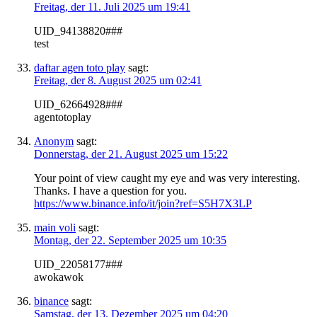
Freitag, der 11. Juli 2025 um 19:41
UID_94138820###
test
daftar agen toto play
sagt:
Freitag, der 8. August 2025 um 02:41
UID_62664928###
agentotoplay
Anonym
sagt:
Donnerstag, der 21. August 2025 um 15:22
Your point of view caught my eye and was very interesting.
Thanks. I have a question for you.
https://www.binance.info/it/join?ref=S5H7X3LP
main voli
sagt:
Montag, der 22. September 2025 um 10:35
UID_22058177###
awokawok
binance
sagt:
Samstag, der 13. Dezember 2025 um 04:20