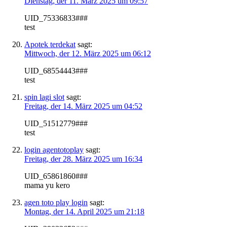
Dienstag, der 11. März 2025 um 09:57
UID_75336833###
test
Apotek terdekat
sagt:
Mittwoch, der 12. März 2025 um 06:12
UID_68554443###
test
spin lagi slot
sagt:
Freitag, der 14. März 2025 um 04:52
UID_51512779###
test
login agentotoplay
sagt:
Freitag, der 28. März 2025 um 16:34
UID_65861860###
mama yu kero
agen toto play login
sagt:
Montag, der 14. April 2025 um 21:18