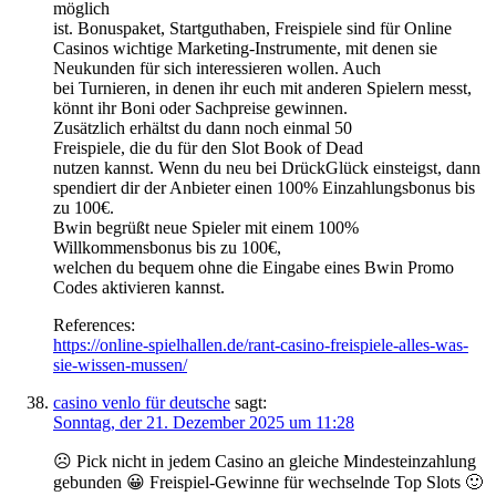
möglich
ist. Bonuspaket, Startguthaben, Freispiele sind für Online
Casinos wichtige Marketing-Instrumente, mit denen sie
Neukunden für sich interessieren wollen. Auch
bei Turnieren, in denen ihr euch mit anderen Spielern messt,
könnt ihr Boni oder Sachpreise gewinnen.
Zusätzlich erhältst du dann noch einmal 50
Freispiele, die du für den Slot Book of Dead
nutzen kannst. Wenn du neu bei DrückGlück einsteigst, dann
spendiert dir der Anbieter einen 100% Einzahlungsbonus bis
zu 100€.
Bwin begrüßt neue Spieler mit einem 100%
Willkommensbonus bis zu 100€,
welchen du bequem ohne die Eingabe eines Bwin Promo
Codes aktivieren kannst.
References:
https://online-spielhallen.de/rant-casino-freispiele-alles-was-
sie-wissen-mussen/
casino venlo für deutsche
sagt:
Sonntag, der 21. Dezember 2025 um 11:28
☹️ Pick nicht in jedem Casino an gleiche Mindesteinzahlung
gebunden 😀 Freispiel-Gewinne für wechselnde Top Slots 🙂