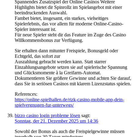
Spannendes Zusatzspiel der Online Casinos Weitere
Highlights bietet dir Spinrollz im Spielangebot mit einer
beeindruckenden Auswahl.
Fambet bietet, insgesamt, ein starkes, vielseitiges
Spielerlebnis, das vor allem für moderne Online-Casino-
Spieler interessant ist.
Für neue Spieler steht dir das Feature im Zuge des Casino
Willkommensbonus zur Verfügung.
Sie erhalten dann mitunter Freispiele, Bonusgeld oder
Echtgeld, das sofort zur
Auszahlung gebracht werden kann. Statt starrer
Einzahlungsangebote setzen sie auf spielerische Spannung
und Glücksmomente à la Greifarm-Automat.
Dokumentieren Sie größere Gewinne und achten Sie darauf,
dass Sie in seriösen Casinos mit klarem Lizenzstatus spielen.
References:
https://online-spielhallen.de/rizk-casino-mobile-app-dein-
spielvergnugen-fur-unterwegs/
bizzo casino login probleme lösen
sagt:
Sonntag, der 21. Dezember 2025 um 14:36
Sowohl der Bonus als auch die Freispielgewinne müssen
innerhalb von 30 Tagen mindestens