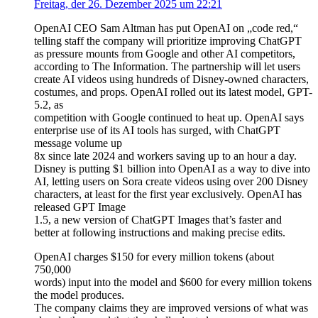
Freitag, der 26. Dezember 2025 um 22:21
OpenAI CEO Sam Altman has put OpenAI on „code red,“
telling staff the company will prioritize improving ChatGPT
as pressure mounts from Google and other AI competitors,
according to The Information. The partnership will let users
create AI videos using hundreds of Disney-owned characters,
costumes, and props. OpenAI rolled out its latest model, GPT-
5.2, as
competition with Google continued to heat up. OpenAI says
enterprise use of its AI tools has surged, with ChatGPT
message volume up
8x since late 2024 and workers saving up to an hour a day.
Disney is putting $1 billion into OpenAI as a way to dive into
AI, letting users on Sora create videos using over 200 Disney
characters, at least for the first year exclusively. OpenAI has
released GPT Image
1.5, a new version of ChatGPT Images that’s faster and
better at following instructions and making precise edits.
OpenAI charges $150 for every million tokens (about
750,000
words) input into the model and $600 for every million tokens
the model produces.
The company claims they are improved versions of what was