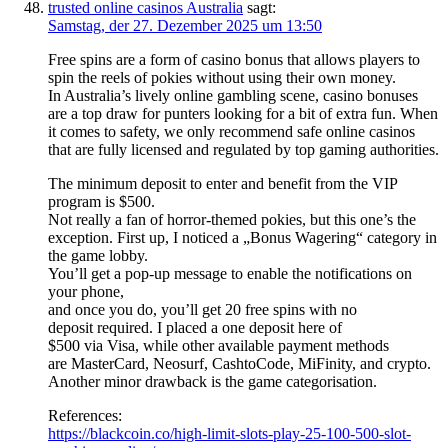
trusted online casinos Australia
sagt:
Samstag, der 27. Dezember 2025 um 13:50
Free spins are a form of casino bonus that allows players to
spin the reels of pokies without using their own money.
In Australia’s lively online gambling scene, casino bonuses
are a top draw for punters looking for a bit of extra fun. When
it comes to safety, we only recommend safe online casinos
that are fully licensed and regulated by top gaming authorities.
The minimum deposit to enter and benefit from the VIP
program is $500.
Not really a fan of horror-themed pokies, but this one’s the
exception. First up, I noticed a „Bonus Wagering“ category in
the game lobby.
You’ll get a pop-up message to enable the notifications on
your phone,
and once you do, you’ll get 20 free spins with no
deposit required. I placed a one deposit here of
$500 via Visa, while other available payment methods
are MasterCard, Neosurf, CashtoCode, MiFinity, and crypto.
Another minor drawback is the game categorisation.
References:
https://blackcoin.co/high-limit-slots-play-25-100-500-slot-