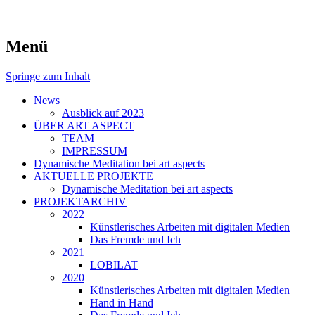
symposiums, workshops and seminars on a
art aspects
Menü
Springe zum Inhalt
News
Ausblick auf 2023
ÜBER ART ASPECT
TEAM
IMPRESSUM
Dynamische Meditation bei art aspects
AKTUELLE PROJEKTE
Dynamische Meditation bei art aspects
PROJEKTARCHIV
2022
Künstlerisches Arbeiten mit digitalen Medien
Das Fremde und Ich
2021
LOBILAT
2020
Künstlerisches Arbeiten mit digitalen Medien
Hand in Hand