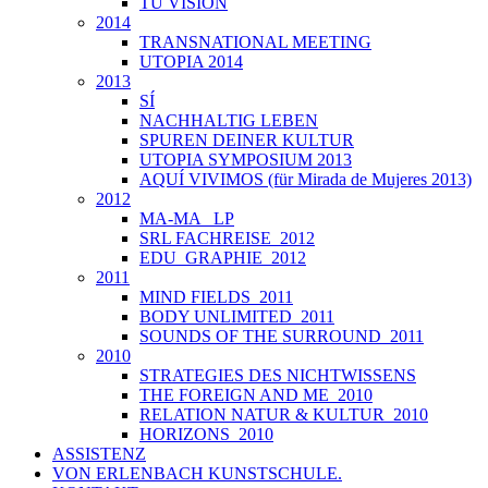
TU VISIÓN
2014
TRANSNATIONAL MEETING
UTOPIA 2014
2013
SÍ
NACHHALTIG LEBEN
SPUREN DEINER KULTUR
UTOPIA SYMPOSIUM 2013
AQUÍ VIVIMOS (für Mirada de Mujeres 2013)
2012
MA-MA _LP
SRL FACHREISE_2012
EDU_GRAPHIE_2012
2011
MIND FIELDS_2011
BODY UNLIMITED_2011
SOUNDS OF THE SURROUND_2011
2010
STRATEGIES DES NICHTWISSENS
THE FOREIGN AND ME_2010
RELATION NATUR & KULTUR_2010
HORIZONS_2010
ASSISTENZ
VON ERLENBACH KUNSTSCHULE.