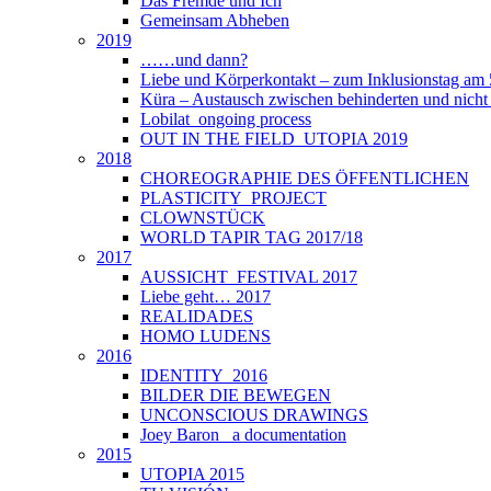
Das Fremde und Ich
Gemeinsam Abheben
2019
……und dann?
Liebe und Körperkontakt – zum Inklusionstag am
Küra – Austausch zwischen behinderten und nich
Lobilat_ongoing process
OUT IN THE FIELD_UTOPIA 2019
2018
CHOREOGRAPHIE DES ÖFFENTLICHEN
PLASTICITY_PROJECT
CLOWNSTÜCK
WORLD TAPIR TAG 2017/18
2017
AUSSICHT_FESTIVAL 2017
Liebe geht… 2017
REALIDADES
HOMO LUDENS
2016
IDENTITY_2016
BILDER DIE BEWEGEN
UNCONSCIOUS DRAWINGS
Joey Baron_ a documentation
2015
UTOPIA 2015