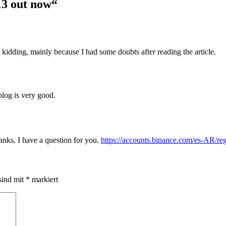
 out now
“
ust kidding, mainly because I had some doubts after reading the article.
blog is very good.
nks. I have a question for you.
https://accounts.binance.com/es-AR/
sind mit
*
markiert