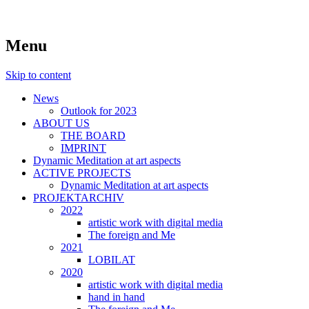
symposiums, workshops, seminars and
art aspects
Menu
exhibitions on art
Skip to content
News
Outlook for 2023
ABOUT US
THE BOARD
IMPRINT
Dynamic Meditation at art aspects
ACTIVE PROJECTS
Dynamic Meditation at art aspects
PROJEKTARCHIV
2022
artistic work with digital media
The foreign and Me
2021
LOBILAT
2020
artistic work with digital media
hand in hand