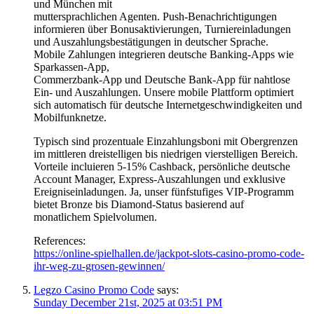
und München mit
muttersprachlichen Agenten. Push-Benachrichtigungen
informieren über Bonusaktivierungen, Turniereinladungen
und Auszahlungsbestätigungen in deutscher Sprache.
Mobile Zahlungen integrieren deutsche Banking-Apps wie
Sparkassen-App,
Commerzbank-App und Deutsche Bank-App für nahtlose
Ein- und Auszahlungen. Unsere mobile Plattform optimiert
sich automatisch für deutsche Internetgeschwindigkeiten und
Mobilfunknetze.
Typisch sind prozentuale Einzahlungsboni mit Obergrenzen
im mittleren dreistelligen bis niedrigen vierstelligen Bereich.
Vorteile incluieren 5-15% Cashback, persönliche deutsche
Account Manager, Express-Auszahlungen und exklusive
Ereigniseinladungen. Ja, unser fünfstufiges VIP-Programm
bietet Bronze bis Diamond-Status basierend auf
monatlichem Spielvolumen.
References:
https://online-spielhallen.de/jackpot-slots-casino-promo-code-
ihr-weg-zu-grosen-gewinnen/
Legzo Casino Promo Code
says:
Sunday December 21st, 2025 at 03:51 PM