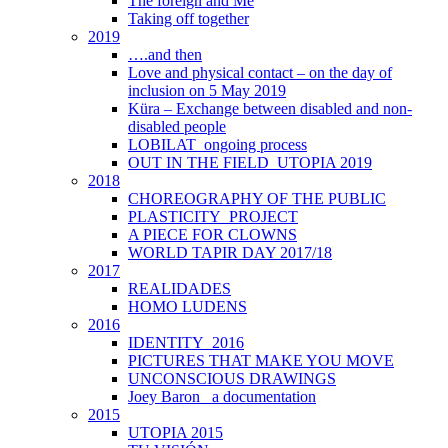
The foreign and Me
Taking off together
2019
….and then
Love and physical contact – on the day of
inclusion on 5 May 2019
Küra – Exchange between disabled and non-
disabled people
LOBILAT_ongoing process
OUT IN THE FIELD_UTOPIA 2019
2018
CHOREOGRAPHY OF THE PUBLIC
PLASTICITY_PROJECT
A PIECE FOR CLOWNS
WORLD TAPIR DAY 2017/18
2017
REALIDADES
HOMO LUDENS
2016
IDENTITY_2016
PICTURES THAT MAKE YOU MOVE
UNCONSCIOUS DRAWINGS
Joey Baron_ a documentation
2015
UTOPIA 2015