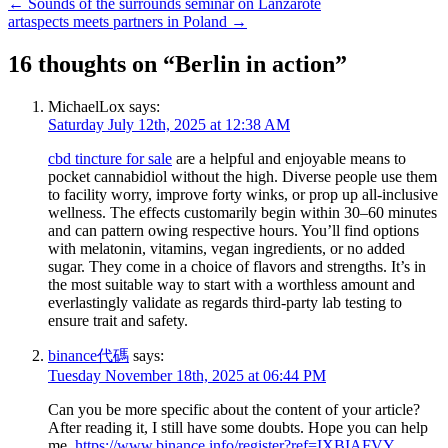
←
Sounds of the surrounds seminar on Lanzarote
artaspects meets partners in Poland
→
16 thoughts on “
Berlin in action
”
MichaelLox
says:
Saturday July 12th, 2025 at 12:38 AM
cbd tincture for sale
are a helpful and enjoyable means to
pocket cannabidiol without the high. Diverse people use them
to facility worry, improve forty winks, or prop up all-inclusive
wellness. The effects customarily begin within 30–60 minutes
and can pattern owing respective hours. You’ll find options
with melatonin, vitamins, vegan ingredients, or no added
sugar. They come in a choice of flavors and strengths. It’s in
the most suitable way to start with a worthless amount and
everlastingly validate as regards third-party lab testing to
ensure trait and safety.
binance代碼
says:
Tuesday November 18th, 2025 at 06:44 PM
Can you be more specific about the content of your article?
After reading it, I still have some doubts. Hope you can help
me.
https://www.binance.info/register?ref=IXBIAFVY