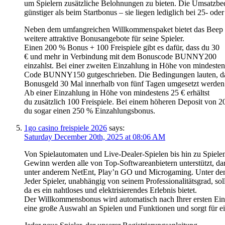
um Spielern zusätzliche Belohnungen zu bieten. Die Umsatzbed
günstiger als beim Startbonus – sie liegen lediglich bei 25- od
Neben dem umfangreichen Willkommenspaket bietet das Beep
weitere attraktive Bonusangebote für seine Spieler.
Einen 200 % Bonus + 100 Freispiele gibt es dafür, dass du 30
€ und mehr in Verbindung mit dem Bonuscode BUNNY200
einzahlst. Bei einer zweiten Einzahlung in Höhe von mindest
Code BUNNY150 gutgeschrieben. Die Bedingungen lauten, da
Bonusgeld 30 Mal innerhalb von fünf Tagen umgesetzt werden
Ab einer Einzahlung in Höhe von mindestens 25 € erhältst
du zusätzlich 100 Freispiele. Bei einem höheren Deposit von
du sogar einen 250 % Einzahlungsbonus.
1go casino freispiele 2026
says:
Saturday December 20th, 2025 at 08:06 AM
Von Spielautomaten und Live-Dealer-Spielen bis hin zu Spielen
Gewinn werden alle von Top-Softwareanbietern unterstützt, da
unter anderem NetEnt, Play’n GO und Microgaming. Unter den u
Jeder Spieler, unabhängig von seinem Professionalitätsgrad, so
da es ein nahtloses und elektrisierendes Erlebnis bietet.
Der Willkommensbonus wird automatisch nach Ihrer ersten Einza
eine große Auswahl an Spielen und Funktionen und sorgt für e