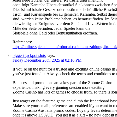
Jeder neue Spieler, der unserer Registrierungsanleitung
oben folgt Karamba Übersichtsartikel Sie können zwischen S
Dies ist auf lokale Gesetze oder bestimmte behördliche Beschr
Tisch- und Kartenspiele bei zu genießen Karamba. Selbst diejen
sind, werden keine Probleme haben, es herauszufinden. Im Sei
die wichtigsten Ereignisse vor dem Spiel und Live-Wetten in de
Mitte der Seite befinden. Jeder Spieler kann die
Slotspiele ohne Geld oder Bonusguthaben eröffnen.
References:
https://online-spielhallen.de/robocat-casino-auszahlung-ihr-umf
biggest jackpot slots
says:
Friday December 26th, 2025 at 02:16 PM
If you’re on the hunt for a trusted and exciting online casino in 
you’ve just found it. Always check the terms and conditions to
Bonuses and promotions are a key part of the Zoome Casino
experience, making every gaming session more exciting.
Zoome Casino has lots of games to choose from, so there is so
Just wager on the featured game and climb the leaderboard base
Make sure your email preferences are enabled if you want to rec
Zoome Casino Australia promo codes. Loyalty levels determine
once it’s above 1.5 AUD, you get it as a gift – no new deposit 