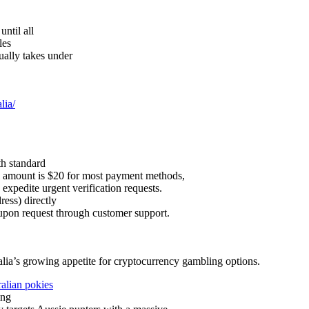
ntil all
les
ually takes under
lia/
h standard
 amount is $20 for most payment methods,
expedite urgent verification requests.
ess) directly
 upon request through customer support.
alia’s growing appetite for cryptocurrency gambling options.
alian pokies
ing