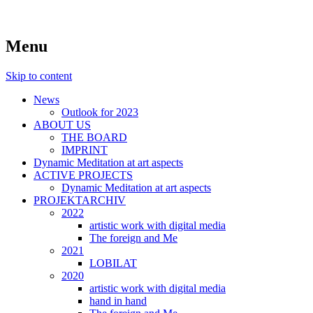
symposiums, workshops, seminars and exhib
art aspects
Menu
Skip to content
News
Outlook for 2023
ABOUT US
THE BOARD
IMPRINT
Dynamic Meditation at art aspects
ACTIVE PROJECTS
Dynamic Meditation at art aspects
PROJEKTARCHIV
2022
artistic work with digital media
The foreign and Me
2021
LOBILAT
2020
artistic work with digital media
hand in hand