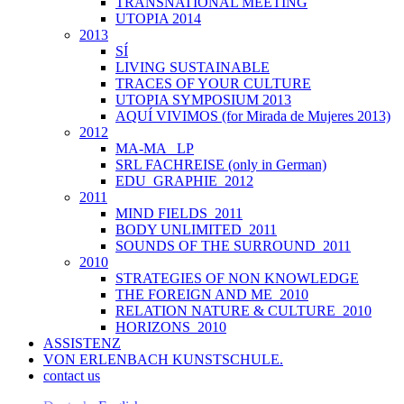
TRANSNATIONAL MEETING
UTOPIA 2014
2013
SÍ
LIVING SUSTAINABLE
TRACES OF YOUR CULTURE
UTOPIA SYMPOSIUM 2013
AQUÍ VIVIMOS (for Mirada de Mujeres 2013)
2012
MA-MA _LP
SRL FACHREISE (only in German)
EDU_GRAPHIE_2012
2011
MIND FIELDS_2011
BODY UNLIMITED_2011
SOUNDS OF THE SURROUND_2011
2010
STRATEGIES OF NON KNOWLEDGE
THE FOREIGN AND ME_2010
RELATION NATURE & CULTURE_2010
HORIZONS_2010
ASSISTENZ
VON ERLENBACH KUNSTSCHULE.
contact us