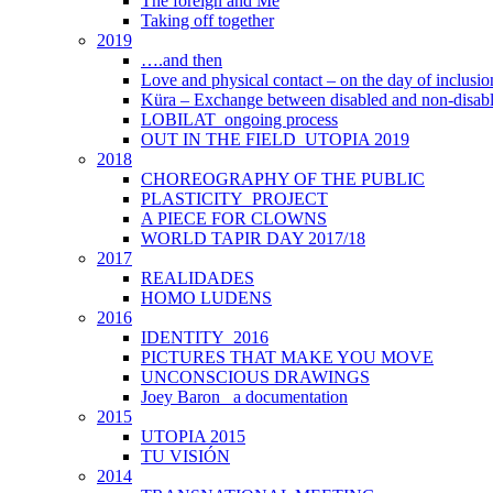
The foreign and Me
Taking off together
2019
….and then
Love and physical contact – on the day of inclus
Küra – Exchange between disabled and non-disab
LOBILAT_ongoing process
OUT IN THE FIELD_UTOPIA 2019
2018
CHOREOGRAPHY OF THE PUBLIC
PLASTICITY_PROJECT
A PIECE FOR CLOWNS
WORLD TAPIR DAY 2017/18
2017
REALIDADES
HOMO LUDENS
2016
IDENTITY_2016
PICTURES THAT MAKE YOU MOVE
UNCONSCIOUS DRAWINGS
Joey Baron_ a documentation
2015
UTOPIA 2015
TU VISIÓN
2014