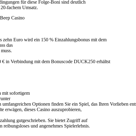
ingungen für diese Folge-Boni sind deutlich
er 20-fachem Umsatz.
 Beep Casino
ens zehn Euro wird ein 150 % Einzahlungsbonus mit dem
ss das
 muss.
 20 € in Verbindung mit dem Bonuscode DUCK250 erhältst
 mit sofortigem
runter
mfangreichen Optionen finden Sie ein Spiel, das Ihren Vorlieben ents
llte erwägen, dieses Casino auszuprobieren,
hlung gutgeschrieben. Sie bietet Zugriff auf
in reibungsloses und angenehmes Spielerlebnis.