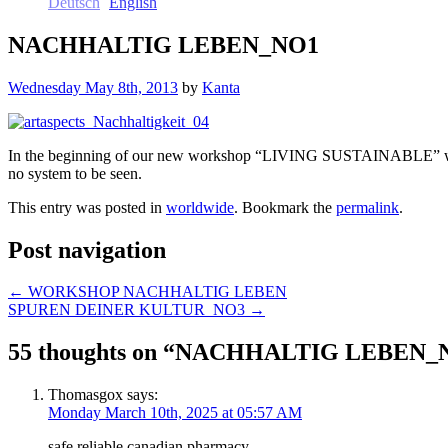
Deutsch
English
NACHHALTIG LEBEN_NO1
Wednesday May 8th, 2013
by
Kanta
In the beginning of our new workshop “LIVING SUSTAINABLE” we were
no system to be seen.
This entry was posted in
worldwide
. Bookmark the
permalink
.
Post navigation
←
WORKSHOP NACHHALTIG LEBEN
SPUREN DEINER KULTUR_NO3
→
55 thoughts on “
NACHHALTIG LEBEN_
Thomasgox
says:
Monday March 10th, 2025 at 05:57 AM
safe reliable canadian pharmacy