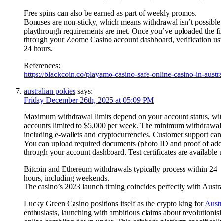
Free spins can also be earned as part of weekly promos.
Bonuses are non-sticky, which means withdrawal isn’t possible u
playthrough requirements are met. Once you’ve uploaded the fi
through your Zoome Casino account dashboard, verification us
24 hours.
References:
https://blackcoin.co/playamo-casino-safe-online-casino-in-austra
australian pokies
says:
Friday December 26th, 2025 at 05:09 PM
Maximum withdrawal limits depend on your account status, wit
accounts limited to $5,000 per week. The minimum withdrawal
including e-wallets and cryptocurrencies. Customer support can 
You can upload required documents (photo ID and proof of addr
through your account dashboard. Test certificates are available
Bitcoin and Ethereum withdrawals typically process within 24
hours, including weekends.
The casino’s 2023 launch timing coincides perfectly with Austr
Lucky Green Casino positions itself as the crypto king for
Austr
enthusiasts, launching with ambitious claims about revolutionis