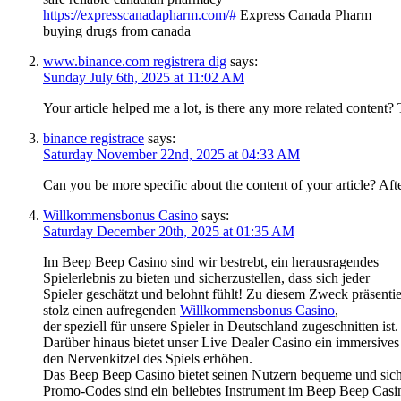
https://expresscanadapharm.com/#
Express Canada Pharm
buying drugs from canada
www.binance.com registrera dig
says:
Sunday July 6th, 2025 at 11:02 AM
Your article helped me a lot, is there any more related content?
binance registrace
says:
Saturday November 22nd, 2025 at 04:33 AM
Can you be more specific about the content of your article? Aft
Willkommensbonus Casino
says:
Saturday December 20th, 2025 at 01:35 AM
Im Beep Beep Casino sind wir bestrebt, ein herausragendes
Spielerlebnis zu bieten und sicherzustellen, dass sich jeder
Spieler geschätzt und belohnt fühlt! Zu diesem Zweck präsenti
stolz einen aufregenden
Willkommensbonus Casino
,
der speziell für unsere Spieler in Deutschland zugeschnitten ist.
Darüber hinaus bietet unser Live Dealer Casino ein immersives
den Nervenkitzel des Spiels erhöhen.
Das Beep Beep Casino bietet seinen Nutzern bequeme und sich
Promo-Codes sind ein beliebtes Instrument im Beep Beep Casi