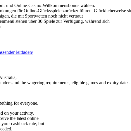
port- und Online-Casino-Willkommensbonus wählen.
änkungen für Online-Glücksspiele zurückzuführen. Glücklicherweise sind
igen, die mit Sportwetten noch nicht vertraut
tenmenü stehen über 30 Spiele zur Verfügung, während sich
r
assender-leitfaden/
Australia,
 understand the wagering requirements, eligible games and expiry dates.
mething for everyone.
d on your activity.
eive the latest online
 your cashback rate, but
needed.