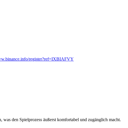
www.binance.info/register?ref=IXBIAFVY
 was den Spielprozess äußerst komfortabel und zugänglich macht.